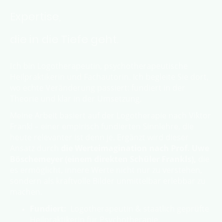
Expertise,
die in die Tiefe geht.
I
ch bin Logotherapeutin, psychotherapeutische
Heilpraktikerin und Fachautorin. Ich begleite Sie dort,
wo echte Veränderung passiert: fundiert in der
Theorie und klar in der Umsetzung.
Meine Arbeit basiert auf der Logotherapie nach Viktor
Frankl – einer empirisch fundierten Sinnlehre, die
heute relevanter ist denn je. Ergänzt wird dieser
Ansatz durch
die Werteimagination nach Prof. Uwe
Böschemeyer (einem direkten Schüler Frankls),
die
es ermöglicht, innere Werte nicht nur zu verstehen,
sondern als kraftvolle Bilder unmittelbar erlebbar zu
machen.
Fundiert:
Logotherapeutin & staatlich geprüfte
Heilpraktikerin für Psychotherapie.