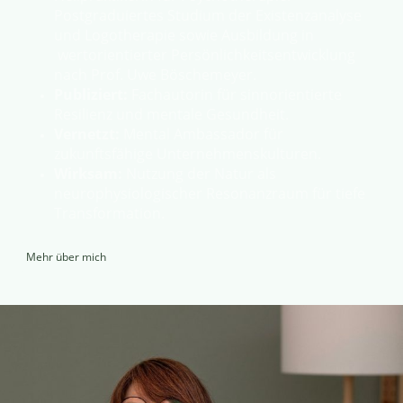
Postgraduiertes Studium der Existenzanalyse
und Logotherapie sowie Ausbildung in
wertorientierter Persönlichkeitsentwicklung
nach Prof. Uwe Böschemeyer.
Publiziert:
Fachautorin für sinnorientierte
Resilienz und mentale Gesundheit.
Vernetzt:
Mental Ambassador für
zukunftsfähige Unternehmenskulturen.
Wirksam:
Nutzung der Natur als
neurophysiologischer Resonanzraum für tiefe
Transformation.
Mehr über mich