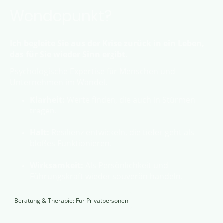
Wendepunkt?
Ich begleite Sie aus der Krise zurück in ein Leben,
das für Sie wieder Sinn ergibt.
Ps
ychologische Expertise für Menschen und
Unternehmen im Wandel.
Klarheit:
Werte finden, die auch in Stürmen
tragen.
Halt:
Resilienz entwickeln, die tiefer geht als
bloßes Funktionieren.
Wirksamkeit:
Als Persönlichkeit und
Führungskraft wieder souverän handeln.
Beratung & Therapie: Für Privatpersonen